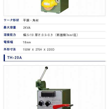
ワーク形状
平鋼・角材
最大容量
2KVA
溶接能力
幅:5~10 厚さ:0.5~0.9 （断面積7mm²迄）
電極幅
18mm
外形寸法
150W Ｘ 275H Ｘ 220D
TH-20A