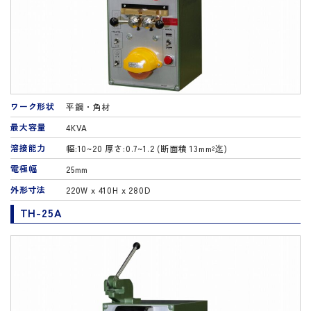
ワーク形状
平鋼・角材
最大容量
4KVA
溶接能力
幅:10~20 厚さ:0.7~1.2 (断面積 13mm²迄)
電極幅
25mm
外形寸法
220W x 410H x 280D
TH-25A