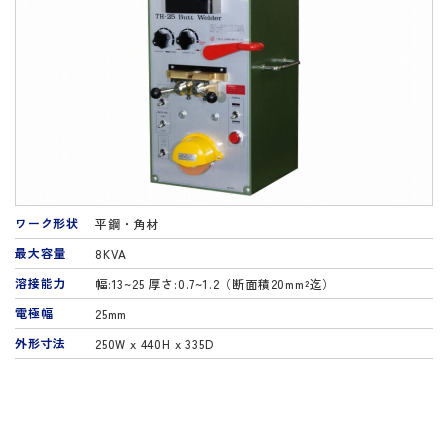
ワーク形状
平鋼・角材
最大容量
8KVA
溶接能力
幅:13~25 厚さ:0.7~1.2（断面積20mm²迄）
電極幅
25mm
外形寸法
250W x 440H x 335D