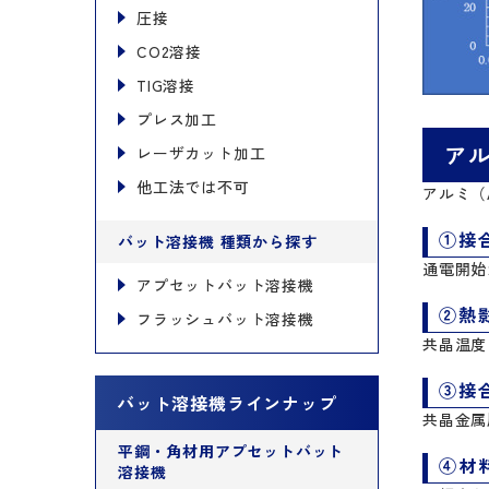
圧接
CO2溶接
TIG溶接
プレス加工
ア
レーザカット加工
他工法では不可
アルミ（
①接
バット溶接機 種類から探す
通電開始
アプセットバット溶接機
②熱
フラッシュバット溶接機
共晶温度
③接
バット溶接機ラインナップ
共晶金属
平鋼・角材用アプセットバット
④材
溶接機