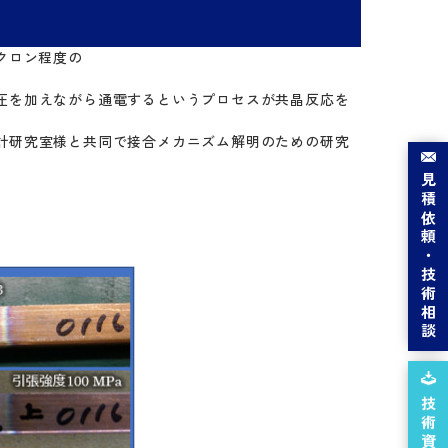
クロン程度の
圧を加えながら通電するというプロセスが共晶反応を
計研究室様と共同で接合メカニズム解明のための研究
見積依頼・
。
技術相談