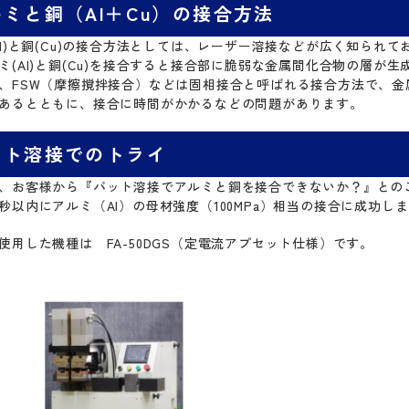
ミと銅（Al＋Cu）の接合方法
Al)と銅(Cu)の接合方法としては、レーザー溶接などが広く知ら
ミ(Al)と銅(Cu)を接合すると接合部に脆弱な金属間化合物の層
、FSW（摩擦撹拌接合）などは固相接合と呼ばれる接合方法で、
あるとともに、接合に時間がかかるなどの問題があります。
ット溶接でのトライ
、お客様から『バット溶接でアルミと銅を接合できないか？』との
秒以内にアルミ（Al）の母材強度（100MPa）相当の接合に成功し
使用した機種は FA-50DGS（定電流アプセット仕様）です。