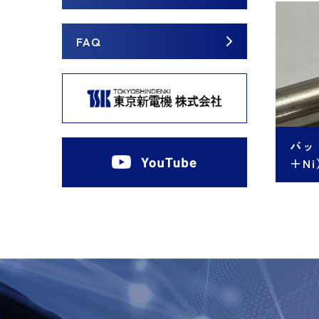
FAQ
バッ
＋N