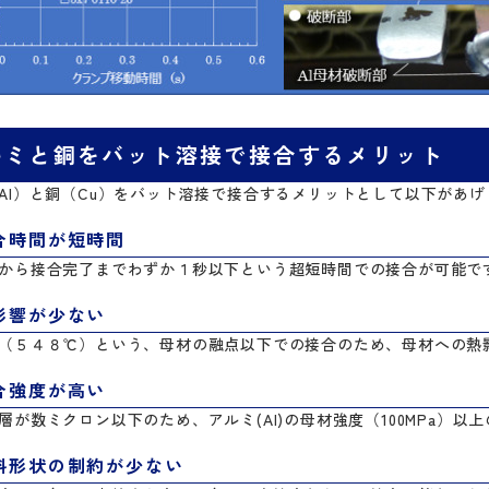
ルミと銅をバット溶接で接合するメリット
Al）と銅（Cu）をバット溶接で接合するメリットとして以下があ
合時間が短時間
から接合完了までわずか１秒以下という超短時間での接合が可能で
影響が少ない
（５４８℃）という、母材の融点以下での接合のため、母材への熱
合強度が高い
層が数ミクロン以下のため、アルミ(Al)の母材強度（100MPa）
料形状の制約が少ない