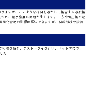
れておりますが、このような母材を溶かして接合する溶融接
が生成され、継手強度に問題が生じます。一方冷間圧接や超
金属間化合物の影響は解決できますが、材料形状や設備
ご相談を頂き、テストトライを行い、バット溶接で、
ました。