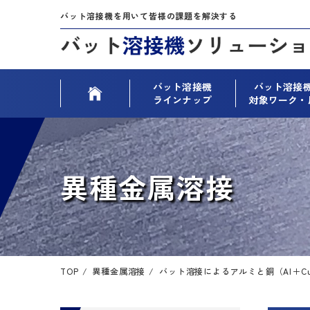
バット溶接機を用いて皆様の課題を解決する
バット溶接機
バット溶接
ラインナップ
対象ワーク・
異種金属溶接
TOP
異種金属溶接
バット溶接によるアルミと銅（Al＋C