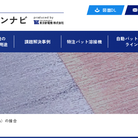
図面DL
produced by
機の
自動バッ
課題解決事例
特注バット溶接機
用途
ライ
u）の接合