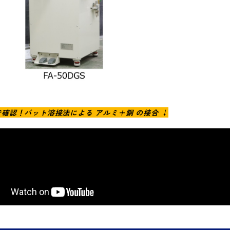
で確認！バット溶接法による アルミ＋銅 の接合 ↓