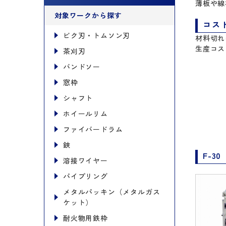
薄板や線
対象ワークから探す
コス
ビク刃・トムソン刃
材料切れ
生産コス
茶刈刃
バンドソー
窓枠
シャフト
ホイールリム
ファイバードラム
鋏
F-30
溶接ワイヤー
パイプリング
メタルパッキン（メタルガス
ケット）
耐火物用鉄枠