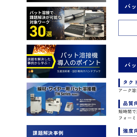
バ
バ
タク
アーク溶
品質
短時間で
フォーミ
強度
課題解決事例