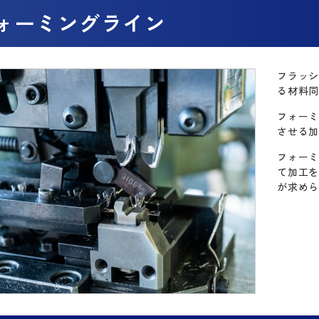
ォーミングライン
フラッ
る材料
フォー
させる
フォー
て加工
が求め