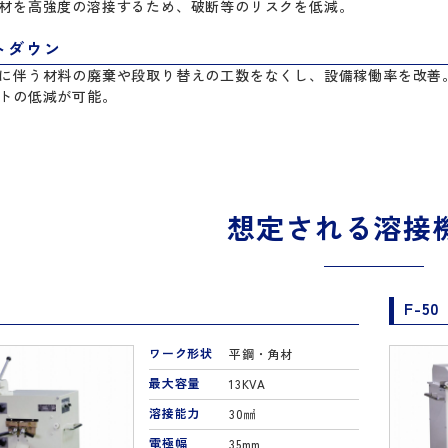
材を高強度の溶接するため、破断等のリスクを低減。
トダウン
に伴う材料の廃棄や段取り替えの工数をなくし、設備稼働率を改善
トの低減が可能。
想定される溶接
F-50
ワーク形状
平鋼・角材
最大容量
13KVA
溶接能力
30㎟
電極幅
35mm