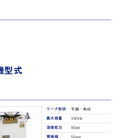
。
機型式
ワーク形状
平鋼・角材
最大容量
35KVA
溶接能力
80㎟
電極幅
50mm