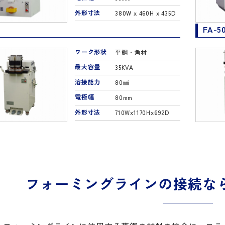
外形寸法
380W x 460H x 435D
0
FA-5
ワーク形状
平鋼・角材
最大容量
35KVA
溶接能力
80㎟
電極幅
80mm
外形寸法
710Wx1170Hx692D
フォーミングラインの接続な