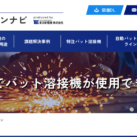
図面DL
produced by
機の
自動バッ
課題解決事例
特注バット溶接機
用途
ライ
でバット溶接機が使用で
ン