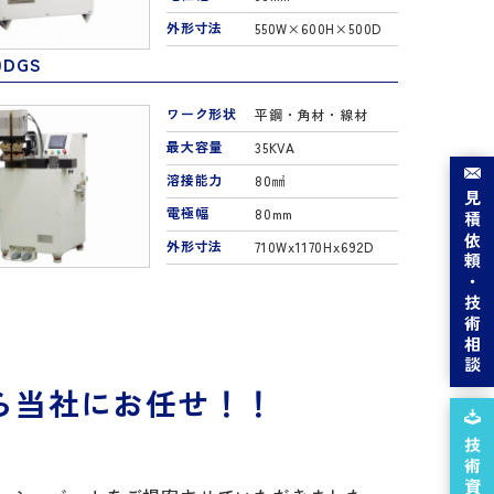
外形寸法
550W×600H×500D
0DGS
ワーク形状
平鋼・角材・線材
最大容量
35KVA
溶接能力
80㎟
見積依頼・
電極幅
80mm
外形寸法
710Wx1170Hx692D
技術相談
ら当社にお任せ！！