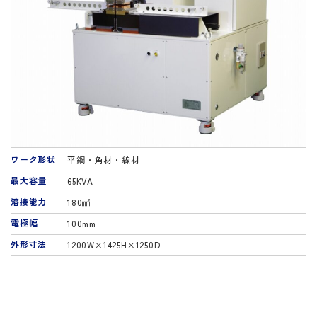
ワーク形状
平鋼・角材・線材
最大容量
65KVA
溶接能力
180㎟
電極幅
100mm
外形寸法
1200W×1425H×1250D